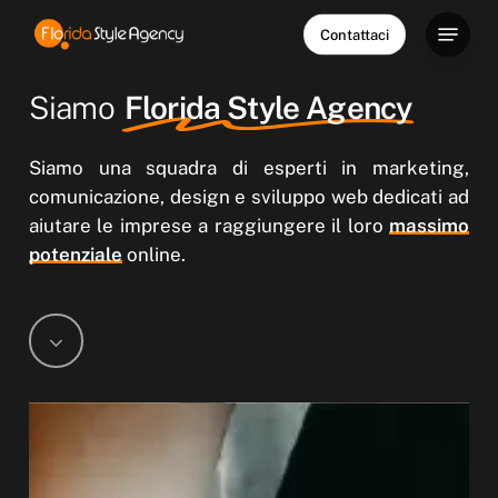
Skip
Menu
Contattaci
to
main
content
Siamo
Florida Style Agency
Siamo una squadra di esperti in marketing,
comunicazione, design e sviluppo web dedicati ad
aiutare le imprese a raggiungere il loro
massimo
potenziale
online.
Navigate
to
the