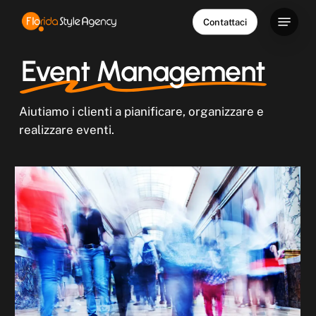
Skip
Menu
Contattaci
to
main
Event Management
content
Aiutiamo i clienti a pianificare, organizzare e
realizzare eventi.