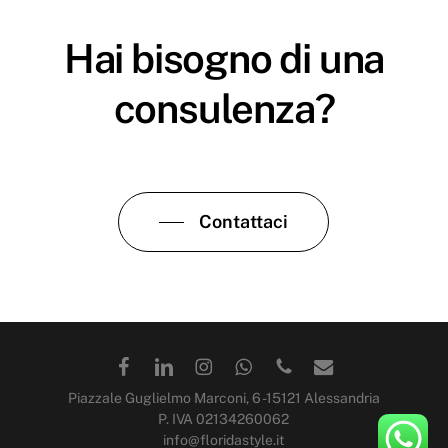
Hai bisogno di una
consulenza?
Contattaci
Piazzale Guglielmo Marconi, 6 -15121 Alessandria
P. IVA 02134260062
info@floridastyle.it