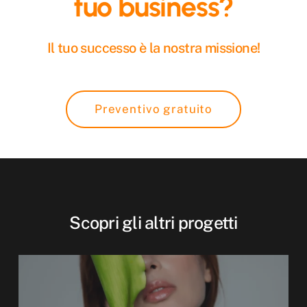
t
u
o
b
u
s
i
n
e
s
s
?
Il tuo successo è la nostra missione!
Preventivo gratuito
Scopri gli altri progetti