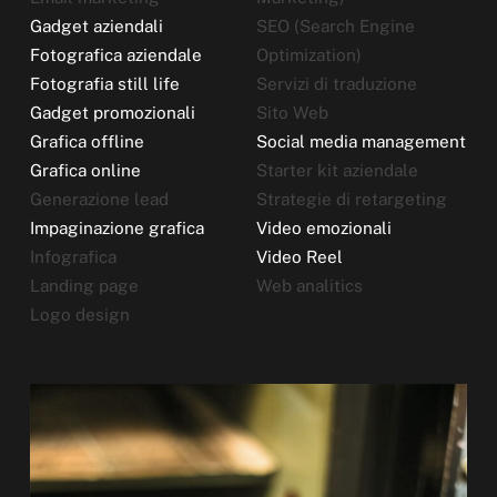
Gadget aziendali
SEO (Search Engine
Fotografica aziendale
Optimization)
Fotografia still life
Servizi di traduzione
Gadget promozionali
Sito Web
Grafica offline
Social media management
Grafica online
Starter kit aziendale
Generazione lead
Strategie di retargeting
Impaginazione grafica
Video emozionali
Infografica
Video Reel
Landing page
Web analitics
Logo design