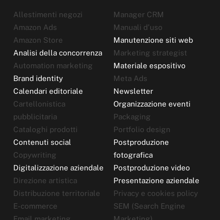
Allestimenti negozi
Manager CRM
Amazon Ads
Manuali d’uso
Amazon Store
Manutenzione siti web
Analisi della concorrenza
Marketing strategist
Automation marketing
Materiale espositivo
Brand identity
Meta Ads
Calendari editoriale
Newsletter
Cartellonistica
Organizzazione eventi
pubblicitaria
Packaging
Cataloghi prodotti
Portfolio design
Contenuti social
Postproduzione
Copywriting
fotografica
Digitalizzazione aziendale
Postproduzione video
Direzione artistica
Presentazione aziendale
Distribuzione territoriale
Privacy e cookies policy
E-commerce
SEM (Search Engine
Email marketing
Marketing)