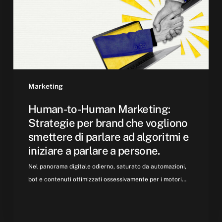
per
brand
che
vogliono
smettere
di
parlare
Marketing
ad
Human-to-Human Marketing:
algoritmi
Strategie per brand che vogliono
e
smettere di parlare ad algoritmi e
iniziare
iniziare a parlare a persone.
a
parlare
Nel panorama digitale odierno, saturato da automazioni,
a
bot e contenuti ottimizzati ossessivamente per i motori…
persone.