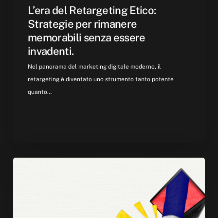
L’era del Retargeting Etico:
Strategie per rimanere
memorabili senza essere
invadenti.
Nel panorama del marketing digitale moderno, il
retargeting è diventato uno strumento tanto potente
quanto…
Human-
to-
Human
Marketing:
Strategie