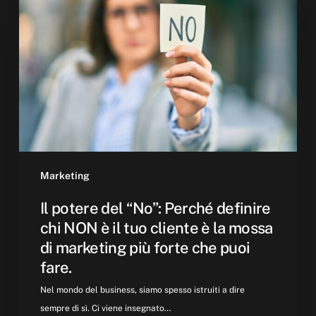
del
“No”:
Perché
definire
chi
NON
è
il
tuo
cliente
Marketing
è
Il potere del “No”: Perché definire
la
chi NON è il tuo cliente è la mossa
mossa
di marketing più forte che puoi
di
fare.
marketing
più
Nel mondo del business, siamo spesso istruiti a dire
forte
sempre di sì. Ci viene insegnato…