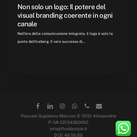
canale
Non solo un logo: Il potere del
visual branding coerente in ogni
canale
Nell'era della comunicazione integrata, il logo è solo la
punta dell'iceberg. Il vero successo di…
Piazzale Guglielmo Marconi, 6 -15121 Alessandria
P. IVA 02134260062
info@floridastyle.it
0131 48 06 69