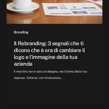
dicono
che
è
ora
di
cambiare
Branding
il
Il Rebranding: 3 segnali che ti
logo
dicono che è ora di cambiare il
e
logo e l’immagine della tua
l’immagine
azienda
della
tua
Il marchio non è solo un disegno, ma l’anima della tua
azienda
impresa. Tuttavia, con l'evoluzione…