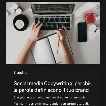
Social
media
Copywriting:
perchè
le
parole
definiscono
il
tuo
brand
Branding
Social media Copywriting: perchè
le parole definiscono il tuo brand
Ogni giorno scorriamo centinaia di contenuti sui social.
Post scritti correttamente, caption ben strutturate, call…