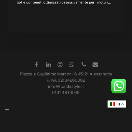
a
bot e contenuti ottimizzati ossessivamente per i motori…
persone.
Piazzale Guglielmo Marconi, 6 -15121 Alessandria
P. IVA 02134260062
info@floridastyle.it
0131 48 06 69
IT