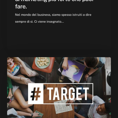
fare.
marketing
più
Nel mondo del business, siamo spesso istruiti a dire
forte
sempre di sì. Ci viene insegnato…
che
puoi
fare.
L’era
del
Retargeting
Etico:
Strategie
per
rimanere
memorabili
senza