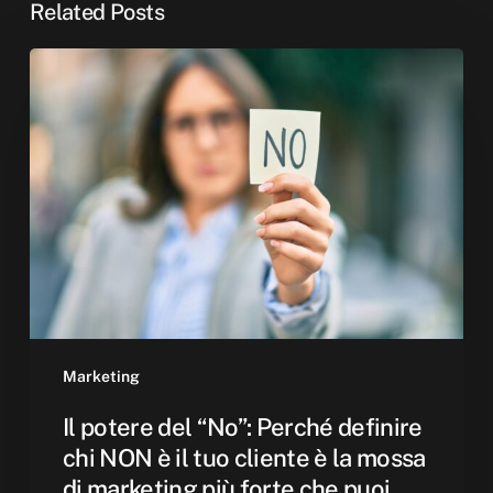
Related Posts
Il
potere
del
“No”:
Perché
definire
chi
NON
è
il
tuo
cliente
Marketing
è
Il potere del “No”: Perché definire
la
chi NON è il tuo cliente è la mossa
mossa
di marketing più forte che puoi
di