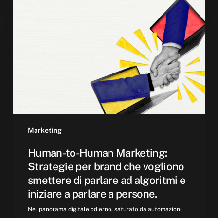
to-
Human
Marketing:
Strategie
per
brand
che
vogliono
smettere
di
parlare
Marketing
ad
Human-to-Human Marketing:
algoritmi
Strategie per brand che vogliono
e
smettere di parlare ad algoritmi e
iniziare
iniziare a parlare a persone.
a
parlare
Nel panorama digitale odierno, saturato da automazioni,