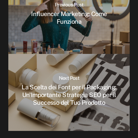
Previous Post
Influencer Marketing: Come
Funziona
Next Post
La Scelta dei Font per il Packaging:
Un'Importante Strategia SEO per il
Successo del Tuo Prodotto