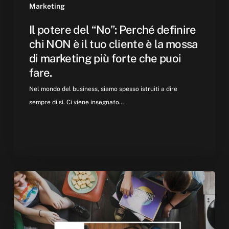
cliente
Marketing
è
Il potere del “No”: Perché definire
la
chi NON è il tuo cliente è la mossa
mossa
di marketing più forte che puoi
di
fare.
marketing
più
Nel mondo del business, siamo spesso istruiti a dire
forte
sempre di sì. Ci viene insegnato…
che
puoi
fare.
L’era
del
Retargeting
Etico: