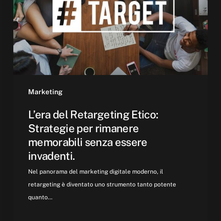
Strategie
per
rimanere
memorabili
senza
essere
invadenti.
Marketing
L’era del Retargeting Etico:
Strategie per rimanere
memorabili senza essere
invadenti.
Nel panorama del marketing digitale moderno, il
retargeting è diventato uno strumento tanto potente
quanto…