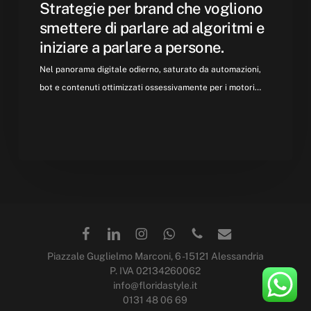
Strategie per brand che vogliono
e
smettere di parlare ad algoritmi e
iniziare
iniziare a parlare a persone.
a
parlare
Nel panorama digitale odierno, saturato da automazioni,
a
bot e contenuti ottimizzati ossessivamente per i motori…
persone.
Piazzale Guglielmo Marconi, 6 -15121 Alessandria
P. IVA 02134260062
info@floridastyle.it
0131 48 06 69