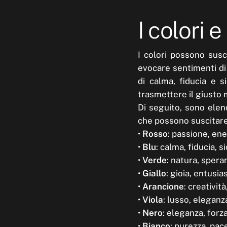
I colori 
I colori possono susc
evocare sentimenti di
di calma, fiducia e si
trasmettere il giusto 
Di seguito, sono elenc
che possono suscitare
•
Rosso
: passione, en
•
Blu
: calma, fiducia, 
•
Verde
: natura, spera
•
Giallo
: gioia, entusia
•
Arancione
: creatività
•
Viola
: lusso, eleganza
•
Nero
: eleganza, forz
•
Bianco
: purezza, pace