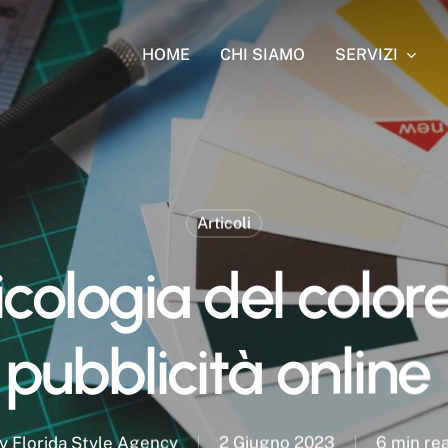
SERVIZI
HOME
CHI SIAMO
Articoli
icologia del colore
pubblicità online
y
Florida Style Agency
2 Giugno 2023
6 min re