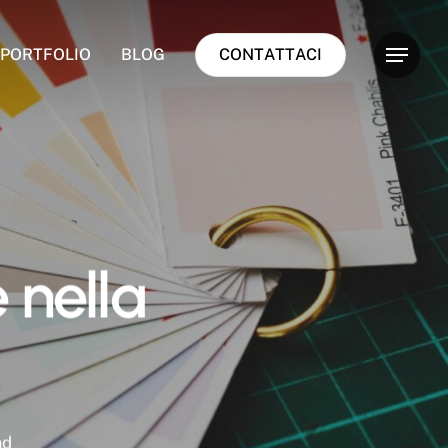
PORTFOLIO
BLOG
C
O
N
T
A
T
T
A
C
I
MENU
 nella
ad